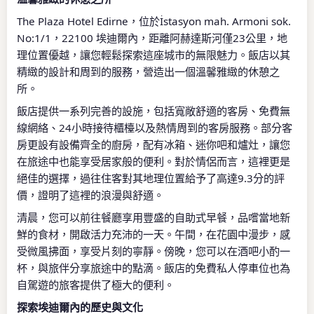
The Plaza Hotel Edirne，位於İstasyon mah. Armoni sok.
No:1/1，22100 埃迪爾內，距離阿赫達斯河僅23公里，地
理位置優越，讓您輕鬆探索這座城市的無限魅力。飯店以其
精緻的設計和周到的服務，營造出一個溫馨雅緻的休憩之
所。
飯店提供一系列完善的設施，包括寬敞舒適的客房、免費無
線網絡、24小時接待櫃檯以及熱情周到的客房服務。部分客
房更設有設備齊全的廚房，配有冰箱、迷你吧和爐灶，讓您
在旅途中也能享受居家般的便利。對於情侶而言，這裡更是
絕佳的選擇，過往住客對其地理位置給予了高達9.3分的評
價，證明了這裡的浪漫與舒適。
清晨，您可以前往餐廳享用豐盛的自助式早餐，品嚐當地新
鮮的食材，開啟活力充沛的一天。午間，在花園中漫步，感
受微風拂面，享受片刻的寧靜。傍晚，您可以在酒吧小酌一
杯，與旅伴分享旅途中的點滴。飯店的免費私人停車位也為
自駕遊的旅客提供了極大的便利。
探索埃迪爾內的歷史與文化