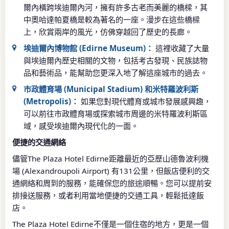
爾內橫跨埃迪爾內河，擁有許多古老而美麗的橋樑，其
中奧哈達帕夏橋是較為著名的一座。漫步在這些橋樑
上，欣賞兩岸的風光，仿佛穿越回了歷史的長廊。
埃迪爾內博物館 (Edirne Museum)：
這裡收藏了大量
與埃迪爾內歷史相關的文物，包括考古發現、民族誌物
品和藝術品，能幫助您更深入地了解這座城市的過去。
市政體育場 (Municipal Stadium) 和米特羅波利斯
(Metropolis)：
如果您對現代體育或城市發展感興趣，
可以前往市政體育場或探索城市周邊的米特羅波利斯區
域，感受埃迪爾內現代化的一面。
便捷的交通網絡
儘管The Plaza Hotel Edirne距離最近的亞歷山德魯波利機
場 (Alexandroupoli Airport) 有131公里，但飯店便利的交
通網絡和周到的服務，能確保您的旅途順暢。您可以提前安
排接送服務，或者利用當地便捷的交通工具，輕鬆抵達飯
店。
The Plaza Hotel Edirne不僅是一個住宿的地方，更是一個