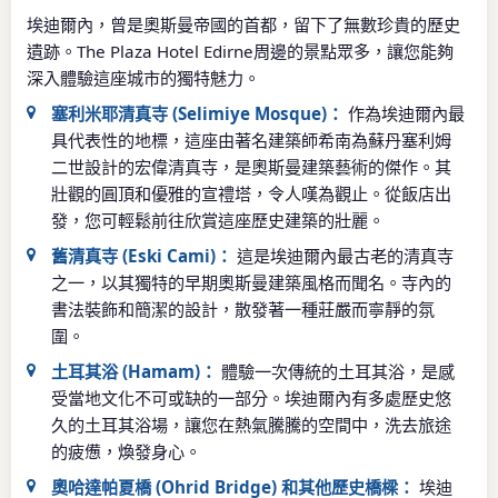
埃迪爾內，曾是奧斯曼帝國的首都，留下了無數珍貴的歷史
遺跡。The Plaza Hotel Edirne周邊的景點眾多，讓您能夠
深入體驗這座城市的獨特魅力。
塞利米耶清真寺 (Selimiye Mosque)：
作為埃迪爾內最
具代表性的地標，這座由著名建築師希南為蘇丹塞利姆
二世設計的宏偉清真寺，是奧斯曼建築藝術的傑作。其
壯觀的圓頂和優雅的宣禮塔，令人嘆為觀止。從飯店出
發，您可輕鬆前往欣賞這座歷史建築的壯麗。
舊清真寺 (Eski Cami)：
這是埃迪爾內最古老的清真寺
之一，以其獨特的早期奧斯曼建築風格而聞名。寺內的
書法裝飾和簡潔的設計，散發著一種莊嚴而寧靜的氛
圍。
土耳其浴 (Hamam)：
體驗一次傳統的土耳其浴，是感
受當地文化不可或缺的一部分。埃迪爾內有多處歷史悠
久的土耳其浴場，讓您在熱氣騰騰的空間中，洗去旅途
的疲憊，煥發身心。
奧哈達帕夏橋 (Ohrid Bridge) 和其他歷史橋樑：
埃迪