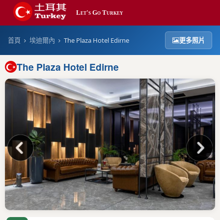
Let's Go Turkey
最新
首頁
埃迪爾內
The Plaza Hotel Edirne
更多照片
平價
The Plaza Hotel Edirne
熱門
奢華
搜尋
帳號